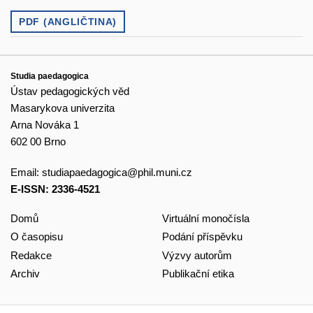
PDF (ANGLIČTINA)
Studia paedagogica
Ústav pedagogických věd
Masarykova univerzita
Arna Nováka 1
602 00 Brno
Email:
studiapaedagogica@phil.muni.cz
E-ISSN: 2336-4521
Domů
Virtuální monočísla
O časopisu
Podání příspěvku
Redakce
Výzvy autorům
Archiv
Publikační etika