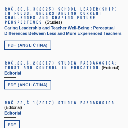
Roč.30,
č.3
(2025)
School Leader(ship)
in Focus: Understanding Current
Challenges and Shaping Future
Perspectives
(Studies)
Caring Leadership and Teacher Well-Being : Perceptual
Differences Between Less and More Experienced Teachers
PDF (ANGLIČTINA)
Roč.22,
č.2
(2017)
Studia paedagogica:
Trust and Control in Education
(Editorial)
Editorial
PDF (ANGLIČTINA)
Roč.22,
č.1
(2017)
Studia paedagogica
(Editorial)
Editorial
PDF