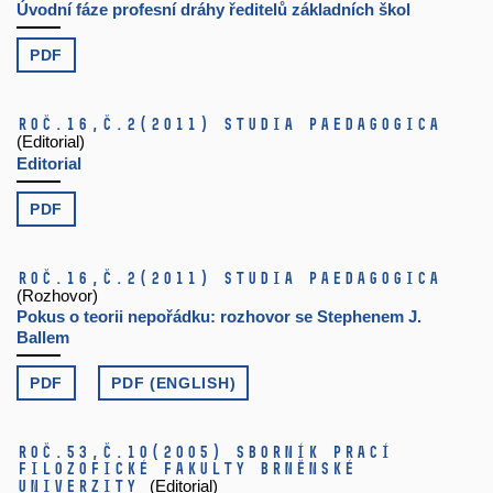
Úvodní fáze profesní dráhy ředitelů základních škol
PDF
Roč.16,
č.2
(2011)
Studia paedagogica
(Editorial)
Editorial
PDF
Roč.16,
č.2
(2011)
Studia paedagogica
(Rozhovor)
Pokus o teorii nepořádku: rozhovor se Stephenem J.
Ballem
PDF
PDF (ENGLISH)
Roč.53,
č.10
(2005)
Sborník prací
filozofické fakulty brněnské
univerzity
(Editorial)