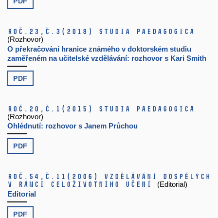
PDF
Roč.23,
č.3
(2018)
Studia paedagogica
(Rozhovor)
O překračování hranice známého v doktorském studiu
zaměřeném na učitelské vzdělávání: rozhovor s Kari Smith
PDF
Roč.20,
č.1
(2015)
Studia paedagogica
(Rozhovor)
Ohlédnutí: rozhovor s Janem Průchou
PDF
Roč.54,
č.11
(2006)
Vzdělávání dospělých
v rámci celoživotního učení
(Editorial)
Editorial
PDF