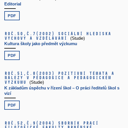
Editorial
PDF
Roč.50,
č.7
(2002)
Sociální hlediska
výchovy a vzdělávání
(Studie)
Kultura školy jako předmět výzkumu
PDF
Roč.51,
č.8
(2003)
Pozitivní témata a
nálezy v pedagogice a pedagogickém
výzkumu
(Studie)
K základům úspěchu v řízení škol – O práci ředitelů škol s
vizí
PDF
Roč.52,
č.9
(2004)
Sborník prací
filozofické fakulty brněnské