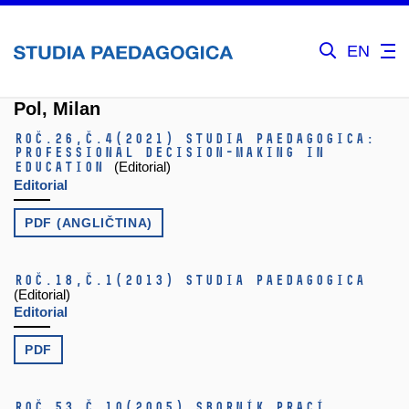
EN
Pol, Milan
Roč.26,
č.4
(2021)
Studia paedagogica:
Professional Decision-Making in
Education
(Editorial)
Editorial
PDF (ANGLIČTINA)
Roč.18,
č.1
(2013)
Studia paedagogica
(Editorial)
Editorial
PDF
Roč.53,
č.10
(2005)
Sborník prací