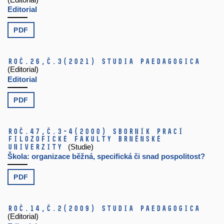
Editorial
PDF
Roč.26,
č.3
(2021)
Studia paedagogica
(Editorial)
Editorial
PDF
Roč.47,
č.3-4
(2000)
Sborník prací
filozofické fakulty brněnské
univerzity
(Studie)
Škola: organizace běžná, specifická či snad pospolitost?
PDF
Roč.14,
č.2
(2009)
Studia paedagogica
(Editorial)