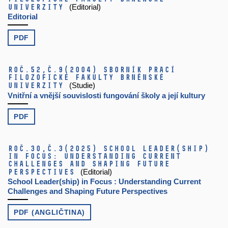
univerzity
(Editorial)
Editorial
PDF
Roč.52,
č.9
(2004)
Sborník prací
filozofické fakulty brněnské
univerzity
(Studie)
Vnitřní a vnější souvislosti fungování školy a její kultury
PDF
Roč.30,
č.3
(2025)
School Leader(ship)
in Focus: Understanding Current
Challenges and Shaping Future
Perspectives
(Editorial)
School Leader(ship) in Focus : Understanding Current
Challenges and Shaping Future Perspectives
PDF (ANGLIČTINA)