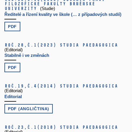
filozofické fakulty brněnské
univerzity
(Studie)
Ředitelé a řízení kvality ve škole (… z případových studií)
PDF
Roč.28,
č.1
(2023)
Studia paedagogica
(Editorial)
Stabilně i ve změnách
PDF
Roč.19,
č.4
(2014)
Studia paedagogica
(Editorial)
Editorial
PDF (ANGLIČTINA)
Roč.23,
č.1
(2018)
Studia paedagogica
(Editorial)