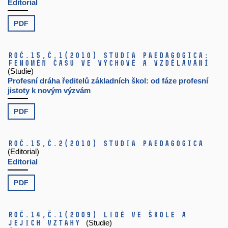
Editorial
PDF
Roč.15,
č.1
(2010)
Studia paedagogica:
Fenomén času ve výchově a vzdělávání
(Studie)
Profesní dráha ředitelů základních škol: od fáze profesní
jistoty k novým výzvám
PDF
Roč.15,
č.2
(2010)
Studia paedagogica
(Editorial)
Editorial
PDF
Roč.14,
č.1
(2009)
Lidé ve škole a
jejich vztahy
(Studie)