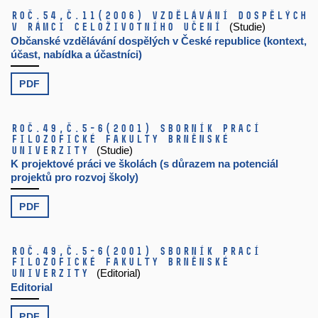
Roč.54,
č.11
(2006)
Vzdělávání dospělých
v rámci celoživotního učení
(Studie)
Občanské vzdělávání dospělých v České republice (kontext,
účast, nabídka a účastníci)
PDF
Roč.49,
č.5-6
(2001)
Sborník prací
filozofické fakulty brněnské
univerzity
(Studie)
K projektové práci ve školách (s důrazem na potenciál
projektů pro rozvoj školy)
PDF
Roč.49,
č.5-6
(2001)
Sborník prací
filozofické fakulty brněnské
univerzity
(Editorial)
Editorial
PDF