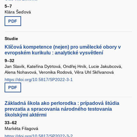
5–7
Klára Šeďová
PDF
Studie
Klíčová kompetence (nejen) pro umělecké obory v
evropském kurikulu : analytické vysvětlení
9–32
Jan Slavík, Kateřina Dytrtová, Ondřej Hník, Lucie Jakubcová,
Alena Nohavová, Veronika Rodová, Věra Uhl Skřivanová
https://doi.org/10.5817/SP2022-3-1
PDF
Základná škola ako perlorodka : prípadová štúdia
prevzatia a spracovania národného testovania
školskými aktérmi
33–62
Markéta Filagová
https://doi.org/10.5817/SP2022-3-2