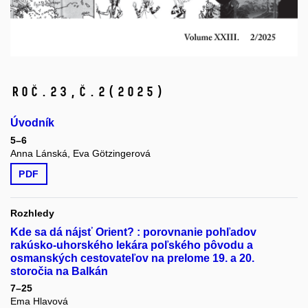
Roč.23,
č.2
(2025)
Úvodník
5–6
Anna Lánská, Eva Götzingerová
PDF
Rozhledy
Kde sa dá nájsť Orient? : porovnanie pohľadov
rakúsko-uhorského lekára poľského pôvodu a
osmanských cestovateľov na prelome 19. a 20.
storočia na Balkán
7–25
Ema Hlavová