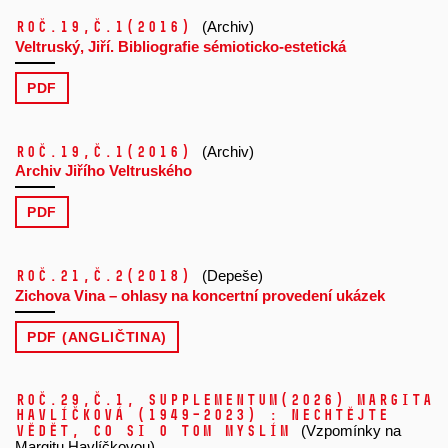
Roč.19,
č.1
(2016)
(Archiv)
Veltruský, Jiří. Bibliografie sémioticko-estetická
PDF
Roč.19,
č.1
(2016)
(Archiv)
Archiv Jiřího Veltruského
PDF
Roč.21,
č.2
(2018)
(Depeše)
Zichova Vina – ohlasy na koncertní provedení ukázek
PDF (ANGLIČTINA)
Roč.29,
č.1, Supplementum
(2026)
Margita
Havlíčková (1949–2023) : Nechtějte
vědět, co si o tom myslím
(Vzpomínky na
Margitu Havlíčkovou)