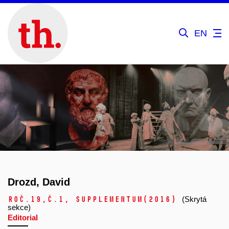
EN
Drozd, David
Roč.19,
č.1, Supplementum
(2016)
(Skrytá
sekce)
Editorial