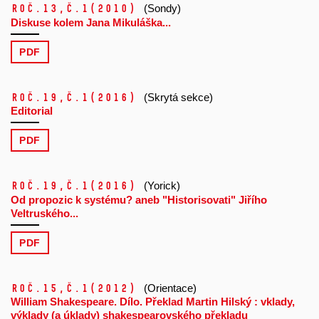
Roč.13,
č.1
(2010)
(Sondy)
Diskuse kolem Jana Mikuláška...
PDF
Roč.19,
č.1
(2016)
(Skrytá sekce)
Editorial
PDF
Roč.19,
č.1
(2016)
(Yorick)
Od propozic k systému? aneb "Historisovati" Jiřího
Veltruského...
PDF
Roč.15,
č.1
(2012)
(Orientace)
William Shakespeare. Dílo. Překlad Martin Hilský : vklady,
výklady (a úklady) shakespearovského překladu