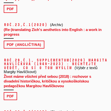
PDF
Roč.23,
č.1
(2020)
(Archiv)
(Re-)translating Zich's aesthetics into English : a work in
progress
PDF (ANGLIČTINA)
Roč.29,
č.1, Supplementum
(2026)
Margita
Havlíčková (1949–2023) : Nechtějte
vědět, co si o tom myslím
(Výběr z textů
Margity Havlíčkové)
Život máme všichni před sebou (2018) : rozhovor s
divadelní historičkou, kritičkou a vysokoškolskou
pedagožkou Margitou Havlíčkovou
PDF