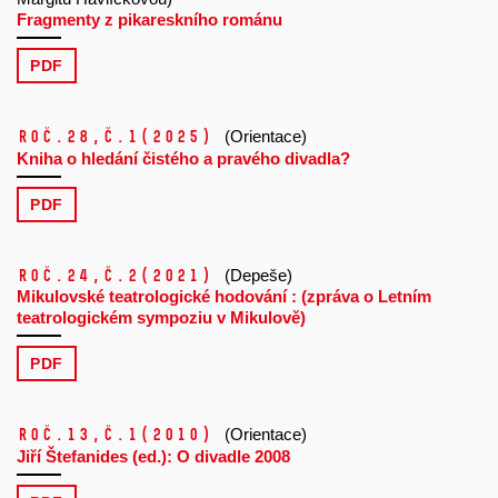
Fragmenty z pikareskního románu
PDF
Roč.28,
č.1
(2025)
(Orientace)
Kniha o hledání čistého a pravého divadla?
PDF
Roč.24,
č.2
(2021)
(Depeše)
Mikulovské teatrologické hodování : (zpráva o Letním
teatrologickém sympoziu v Mikulově)
PDF
Roč.13,
č.1
(2010)
(Orientace)
Jiří Štefanides (ed.): O divadle 2008