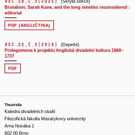
Roč.28,
č.2
(2025)
(Skrytá sekce)
Brutalism, Sarah Kane, and the long nineties reconsidered :
editorial
PDF (ANGLIČTINA)
Roč.22,
č.2
(2019)
(Depeše)
Prolegomena k projektu Anglická divadelní kultura 1660–
1737
PDF
Theatralia
Katedra divadelních studií
Filozofická fakulta Masarykovy univerzity
Arna Nováka 1
602 00 Brno