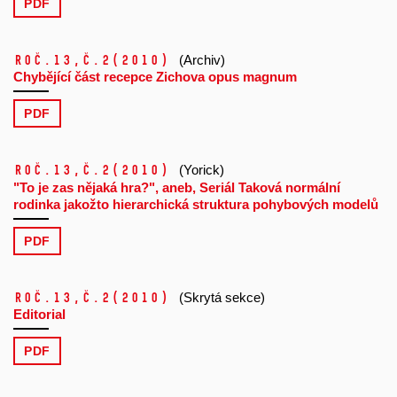
PDF
Roč.13,
č.2
(2010)
(Archiv)
Chybějící část recepce Zichova opus magnum
PDF
Roč.13,
č.2
(2010)
(Yorick)
"To je zas nějaká hra?", aneb, Seriál Taková normální
rodinka jakožto hierarchická struktura pohybových modelů
PDF
Roč.13,
č.2
(2010)
(Skrytá sekce)
Editorial
PDF