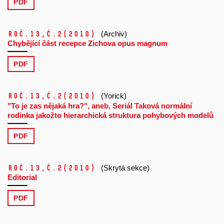
PDF
Roč.13,
č.2
(2010)
(Archiv)
Chybějící část recepce Zichova opus magnum
PDF
Roč.13,
č.2
(2010)
(Yorick)
"To je zas nějaká hra?", aneb, Seriál Taková normální
rodinka jakožto hierarchická struktura pohybových modelů
PDF
Roč.13,
č.2
(2010)
(Skrytá sekce)
Editorial
PDF