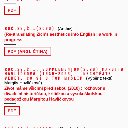
PDF
Roč.23,
č.1
(2020)
(Archiv)
(Re-)translating Zich's aesthetics into English : a work in
progress
PDF (ANGLIČTINA)
Roč.29,
č.1, Supplementum
(2026)
Margita
Havlíčková (1949–2023) : Nechtějte
vědět, co si o tom myslím
(Výběr z textů
Margity Havlíčkové)
Život máme všichni před sebou (2018) : rozhovor s
divadelní historičkou, kritičkou a vysokoškolskou
pedagožkou Margitou Havlíčkovou
PDF