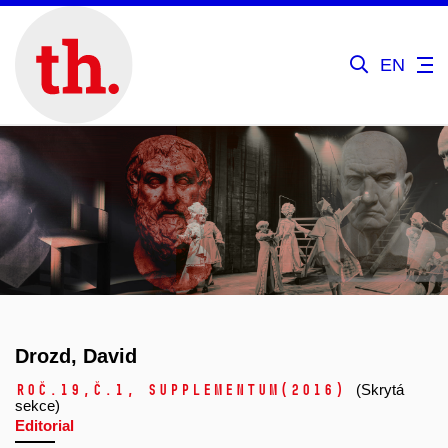
EN
Drozd, David
Roč.19,
č.1, Supplementum
(2016)
(Skrytá
sekce)
Editorial