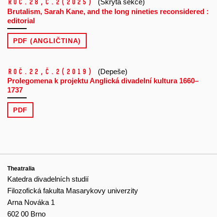
Roč.28,
č.2
(2025)
(Skrytá sekce)
Brutalism, Sarah Kane, and the long nineties reconsidered :
editorial
PDF (ANGLIČTINA)
Roč.22,
č.2
(2019)
(Depeše)
Prolegomena k projektu Anglická divadelní kultura 1660–
1737
PDF
Theatralia
Katedra divadelních studií
Filozofická fakulta Masarykovy univerzity
Arna Nováka 1
602 00 Brno