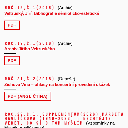
Roč.19,
č.1
(2016)
(Archiv)
Veltruský, Jiří. Bibliografie sémioticko-estetická
PDF
Roč.19,
č.1
(2016)
(Archiv)
Archiv Jiřího Veltruského
PDF
Roč.21,
č.2
(2018)
(Depeše)
Zichova Vina – ohlasy na koncertní provedení ukázek
PDF (ANGLIČTINA)
Roč.29,
č.1, Supplementum
(2026)
Margita
Havlíčková (1949–2023) : Nechtějte
vědět, co si o tom myslím
(Vzpomínky na
Margitu Havlíčkovou)