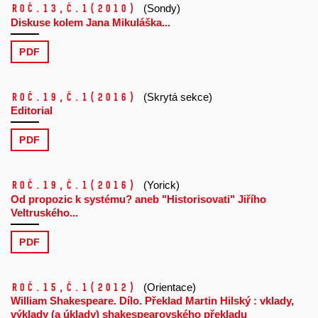
Roč.13,
č.1
(2010)
(Sondy)
Diskuse kolem Jana Mikuláška...
PDF
Roč.19,
č.1
(2016)
(Skrytá sekce)
Editorial
PDF
Roč.19,
č.1
(2016)
(Yorick)
Od propozic k systému? aneb "Historisovati" Jiřího
Veltruského...
PDF
Roč.15,
č.1
(2012)
(Orientace)
William Shakespeare. Dílo. Překlad Martin Hilský : vklady,
výklady (a úklady) shakespearovského překladu