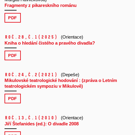
Fragmenty z pikareskního románu
PDF
Roč.28,
č.1
(2025)
(Orientace)
Kniha o hledání čistého a pravého divadla?
PDF
Roč.24,
č.2
(2021)
(Depeše)
Mikulovské teatrologické hodování : (zpráva o Letním
teatrologickém sympoziu v Mikulově)
PDF
Roč.13,
č.1
(2010)
(Orientace)
Jiří Štefanides (ed.): O divadle 2008