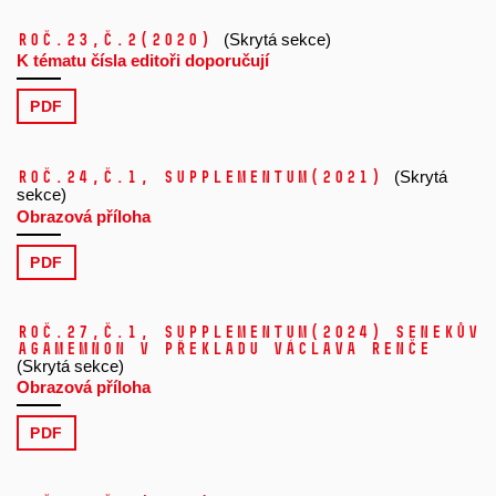
Roč.23,
č.2
(2020)
(Skrytá sekce)
K tématu čísla editoři doporučují
PDF
Roč.24,
č.1, Supplementum
(2021)
(Skrytá
sekce)
Obrazová příloha
PDF
Roč.27,
č.1, Supplementum
(2024)
Senekův
Agamemnon v překladu Václava Renče
(Skrytá sekce)
Obrazová příloha
PDF