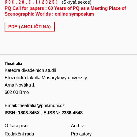
Roč.28,
č.1
(2025)
(Skrytá sekce)
PQ Call for papers : 60 Years of PQ as a Meeting Place of
Scenographic Worlds : online symposium
PDF (ANGLIČTINA)
Theatralia
Katedra divadelních studií
Filozofická fakulta Masarykovy univerzity
Arna Nováka 1
602 00 Brno
Email:
theatralia@phil.muni.cz
ISSN: 1803-845X
,
E-ISSN: 2336-4548
O časopisu
Archiv
Redakční rada
Pro autory