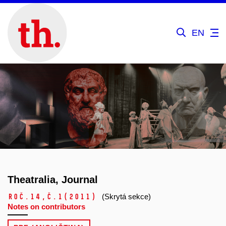
EN
Theatralia, Journal
Roč.14,
č.1
(2011)
(Skrytá sekce)
Notes on contributors